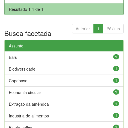
Resultado 1-1 de 1.
Anterior
1
Póximo
Busca facetada
Assunto
Baru
1
Biodiversidade
1
Copabase
1
Economia circular
1
Extração da amêndoa
1
Indústria de alimentos
1
Planta nativa
1