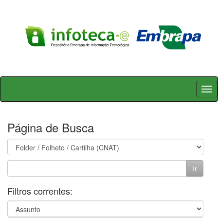
Skip
navigation
Página de Busca
Filtros correntes: