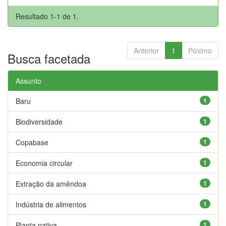
Resultado 1-1 de 1.
Anterior
1
Póximo
Busca facetada
Assunto
Baru
1
Biodiversidade
1
Copabase
1
Economia circular
1
Extração da amêndoa
1
Indústria de alimentos
1
Planta nativa
1