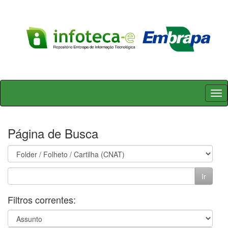
Skip
navigation
Página de Busca
Filtros correntes: