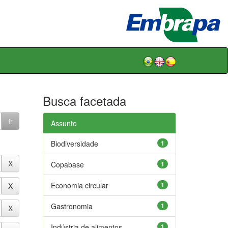
Busca facetada
Assunto
Biodiversidade
1
Copabase
1
Economia circular
1
Gastronomia
1
Indústria de alimentos
1