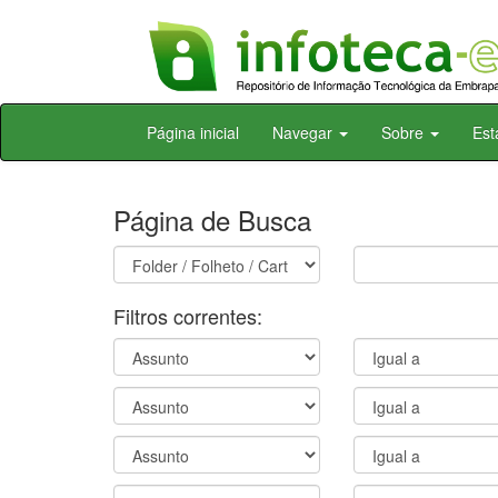
Skip
Página inicial
Navegar
Sobre
Est
navigation
Página de Busca
Filtros correntes: