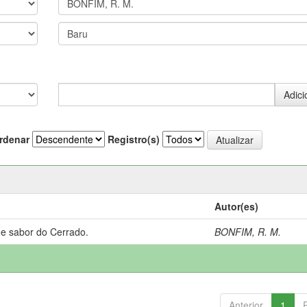
rdenar
Registro(s)
Autor(es)
 e sabor do Cerrado.
BONFIM, R. M.
Anterior
1