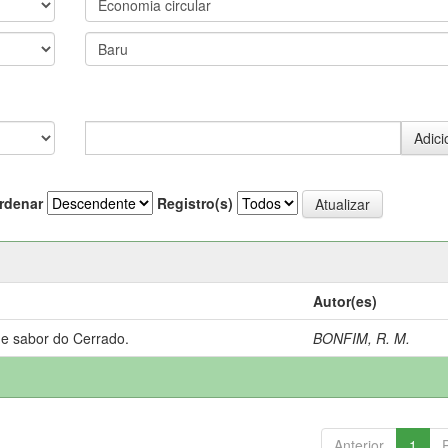
rdenar
Registro(s)
Autor(es)
 e sabor do Cerrado.
BONFIM, R. M.
Anterior
1