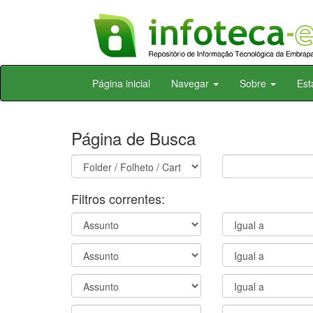
Skip
Página inicial
Navegar
Sobre
Est
navigation
Página de Busca
Filtros correntes: