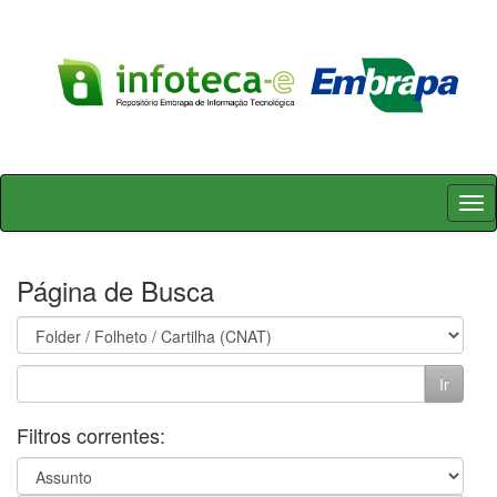
Skip
navigation
Página de Busca
Filtros correntes: