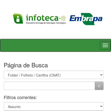
Skip
navigation
Página de Busca
Filtros correntes: