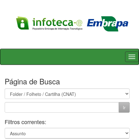
Skip
navigation
Página de Busca
Filtros correntes: