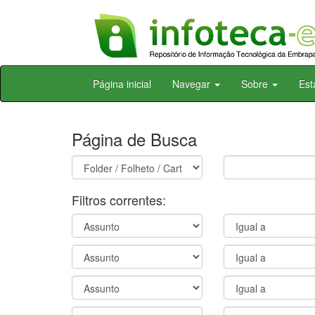
Skip
Página inicial
Navegar
Sobre
Est
navigation
Página de Busca
Filtros correntes: