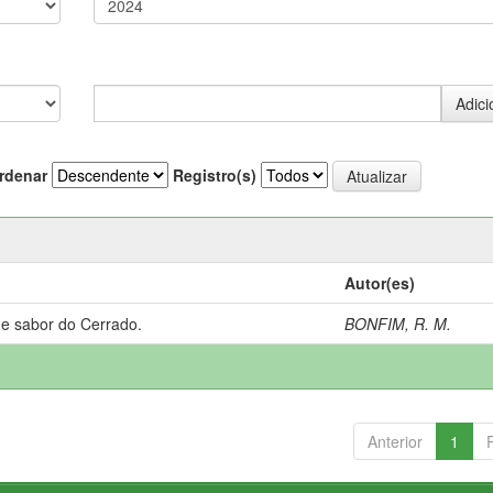
rdenar
Registro(s)
Autor(es)
 e sabor do Cerrado.
BONFIM, R. M.
Anterior
1