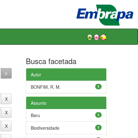
Busca facetada
Autor
BONFIM, R. M.
1
Assunto
Baru
1
Biodiversidade
1