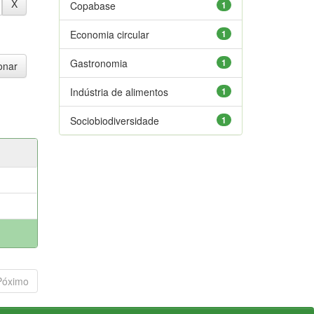
Copabase
1
Economia circular
1
Gastronomia
1
Indústria de alimentos
1
Sociobiodiversidade
1
Póximo