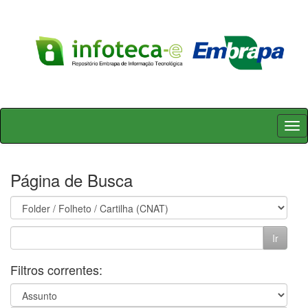
Skip
navigation
Página de Busca
Filtros correntes: