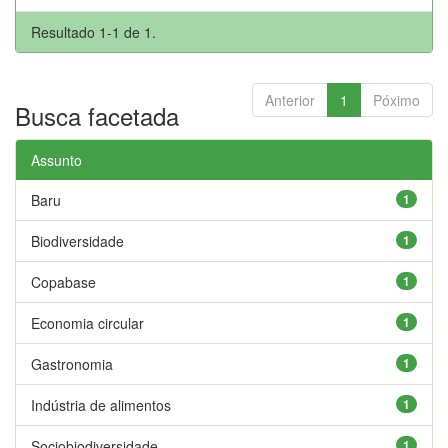
Resultado 1-1 de 1.
Anterior
1
Póximo
Busca facetada
Assunto
Baru
1
Biodiversidade
1
Copabase
1
Economia circular
1
Gastronomia
1
Indústria de alimentos
1
Sociobiodiversidade
1