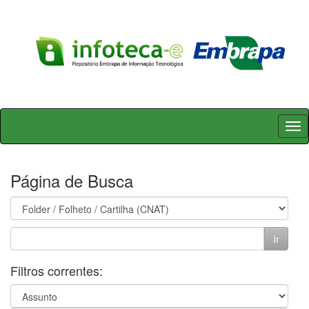
Skip
navigation
Página de Busca
Filtros correntes: