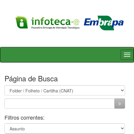
Skip
navigation
Página de Busca
Filtros correntes: