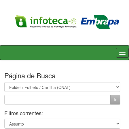
Skip
navigation
Página de Busca
Filtros correntes: