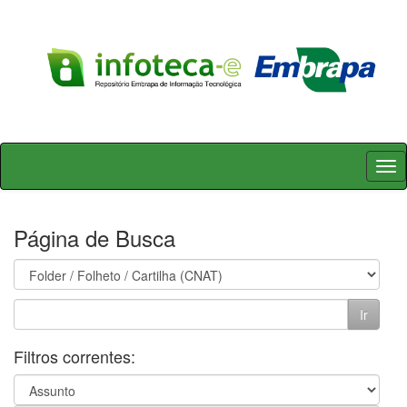
Skip
navigation
Página de Busca
Filtros correntes: