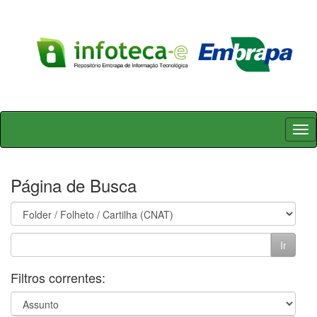
Skip
navigation
Página de Busca
Filtros correntes: