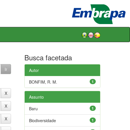
Busca facetada
Autor
BONFIM, R. M.
1
Assunto
Baru
1
Biodiversidade
1