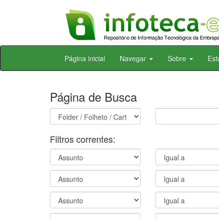
Skip
Página inicial
Navegar
Sobre
Est
navigation
Página de Busca
Filtros correntes: