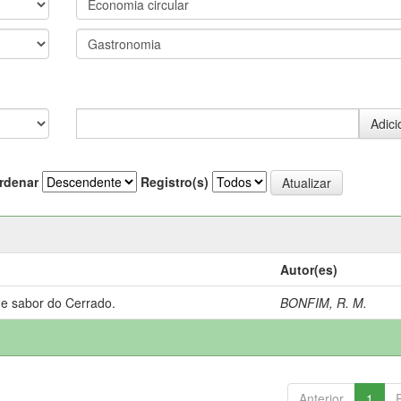
rdenar
Registro(s)
Autor(es)
 e sabor do Cerrado.
BONFIM, R. M.
Anterior
1