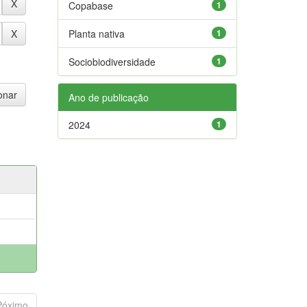
Copabase
1
Planta nativa
1
Sociobiodiversidade
1
Ano de publicação
2024
1
Póximo