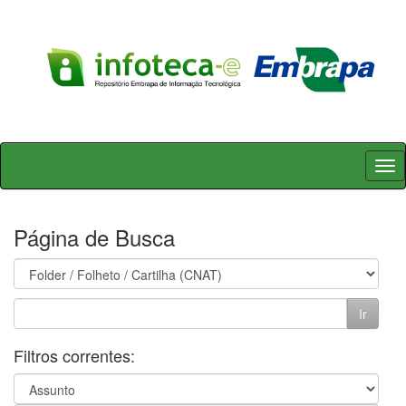
Skip
navigation
Página de Busca
Filtros correntes: