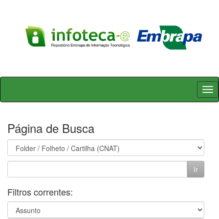
Skip
navigation
Página de Busca
Filtros correntes: