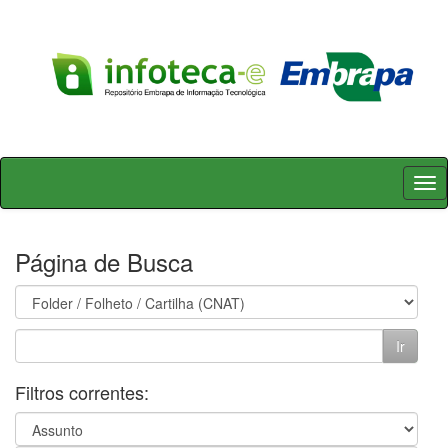
Skip
navigation
Página de Busca
Filtros correntes: