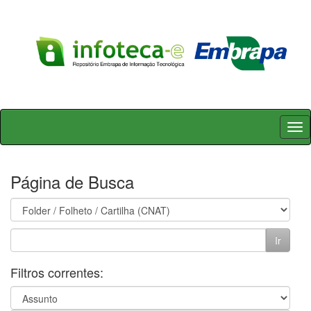
Skip
navigation
Página de Busca
Filtros correntes: