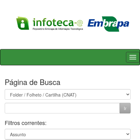
Skip
navigation
Página de Busca
Filtros correntes: