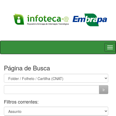
Skip
navigation
Página de Busca
Filtros correntes: