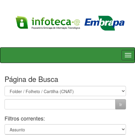
Skip
navigation
Página de Busca
Filtros correntes: