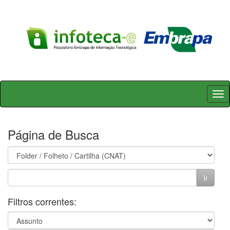
Skip
navigation
Página de Busca
Filtros correntes: