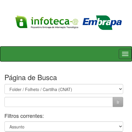
Skip
navigation
Página de Busca
Filtros correntes: