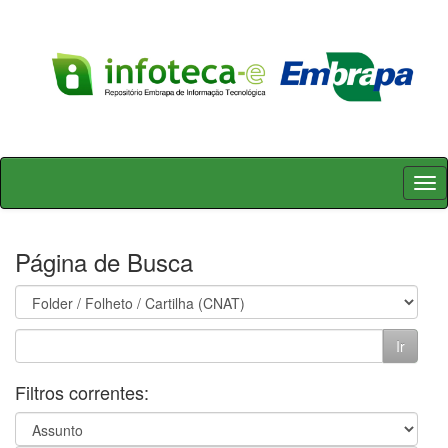
Skip
navigation
Página de Busca
Filtros correntes: