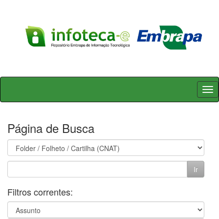
Skip
navigation
Página de Busca
Filtros correntes: