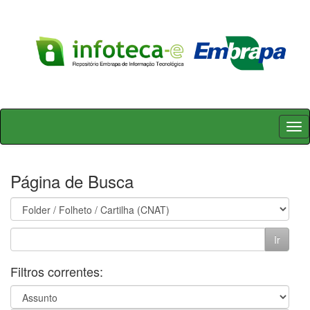
Skip
navigation
Página de Busca
Filtros correntes: