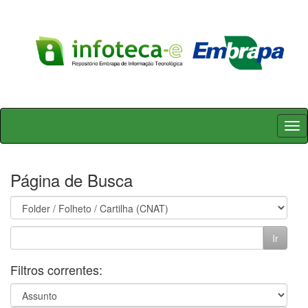
Skip
navigation
Página de Busca
Filtros correntes: