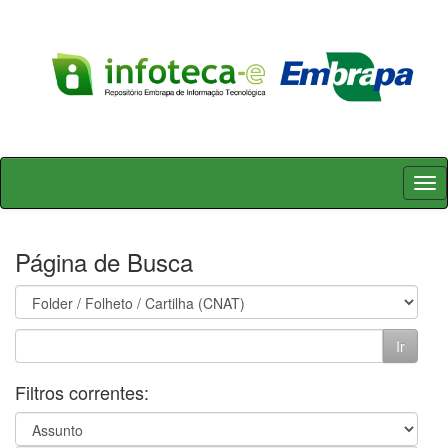
Skip
navigation
Página de Busca
Filtros correntes: