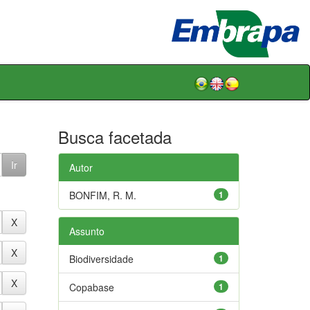
Busca facetada
Autor
BONFIM, R. M.
1
Assunto
Biodiversidade
1
Copabase
1