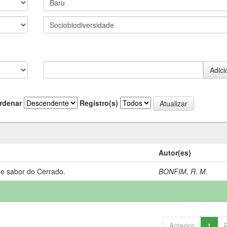
rdenar
Registro(s)
Autor(es)
 e sabor do Cerrado.
BONFIM, R. M.
Anterior
1