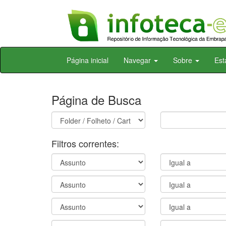
Skip
Página inicial
Navegar
Sobre
Est
navigation
Página de Busca
Filtros correntes: