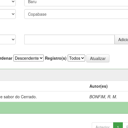
rdenar
Registro(s)
Autor(es)
 e sabor do Cerrado.
BONFIM, R. M.
Anterior
1