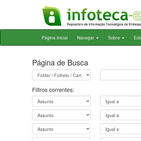
Skip
Página inicial
Navegar
Sobre
Est
navigation
Página de Busca
Filtros correntes: