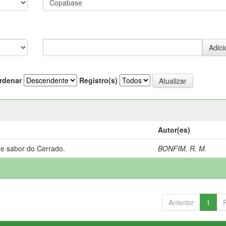
rdenar
Registro(s)
Autor(es)
 e sabor do Cerrado.
BONFIM, R. M.
Anterior
1