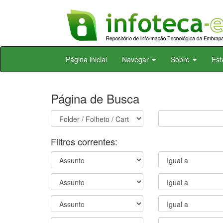
Skip
Página inicial
Navegar
Sobre
Est
navigation
Página de Busca
Filtros correntes: