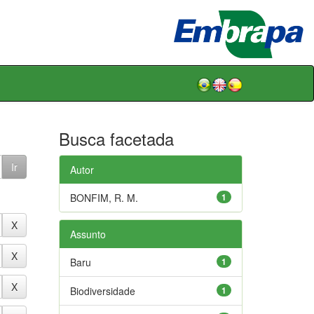
Busca facetada
Autor
BONFIM, R. M.
1
Assunto
Baru
1
Biodiversidade
1