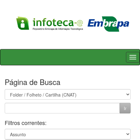
Skip
navigation
Página de Busca
Filtros correntes: