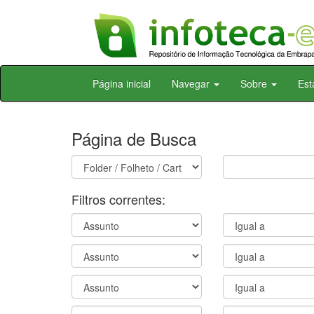
Skip
Página inicial
Navegar
Sobre
Est
navigation
Página de Busca
Filtros correntes: