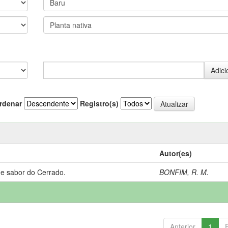
rdenar
Registro(s)
Autor(es)
 e sabor do Cerrado.
BONFIM, R. M.
Anterior
1