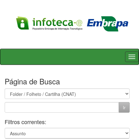
Skip
navigation
Página de Busca
Filtros correntes: