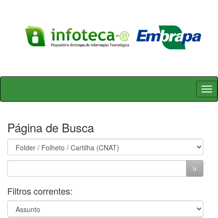
Skip
navigation
Página de Busca
Filtros correntes: