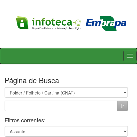
Skip
navigation
Página de Busca
Filtros correntes: