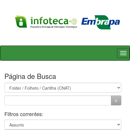
Skip
navigation
Página de Busca
Filtros correntes: