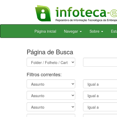
Skip
Página inicial
Navegar
Sobre
Est
navigation
Página de Busca
Filtros correntes: