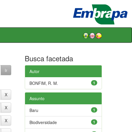
Busca facetada
Autor
BONFIM, R. M.
1
Assunto
Baru
1
Biodiversidade
1