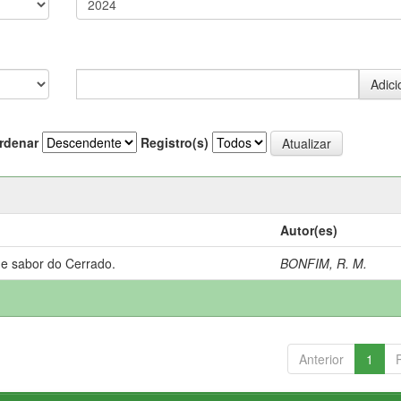
rdenar
Registro(s)
Autor(es)
 e sabor do Cerrado.
BONFIM, R. M.
Anterior
1