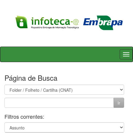
Skip
navigation
Página de Busca
Filtros correntes: