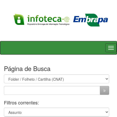
Skip
navigation
Página de Busca
Filtros correntes: