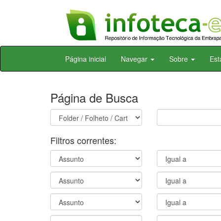
Skip
Página inicial
Navegar
Sobre
Est
navigation
Página de Busca
Filtros correntes: