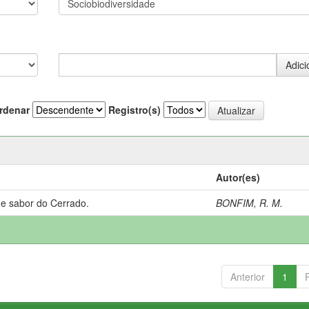
rdenar
Registro(s)
Autor(es)
 e sabor do Cerrado.
BONFIM, R. M.
Anterior
1