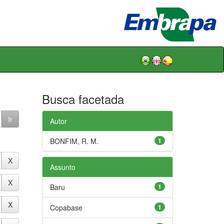
Busca facetada
Autor
BONFIM, R. M.
1
Assunto
Baru
1
Copabase
1