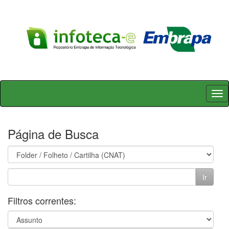
Skip
navigation
Página de Busca
Filtros correntes: