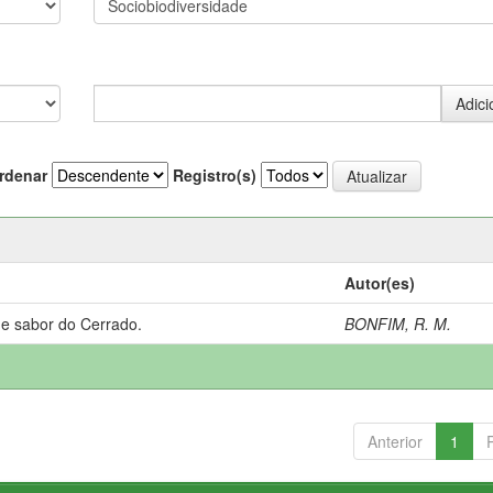
rdenar
Registro(s)
Autor(es)
 e sabor do Cerrado.
BONFIM, R. M.
Anterior
1