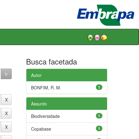
Busca facetada
Autor
BONFIM, R. M.
1
Assunto
Biodiversidade
1
Copabase
1