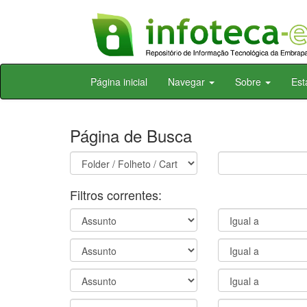
Skip
Página inicial
Navegar
Sobre
Est
navigation
Página de Busca
Filtros correntes: