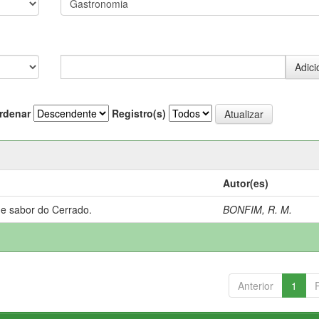
rdenar
Registro(s)
Autor(es)
 e sabor do Cerrado.
BONFIM, R. M.
Anterior
1