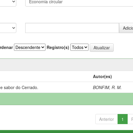
rdenar
Registro(s)
Autor(es)
 e sabor do Cerrado.
BONFIM, R. M.
Anterior
1