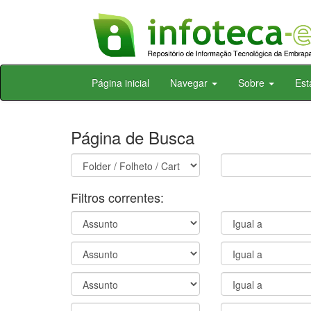
Skip
Página inicial
Navegar
Sobre
Est
navigation
Página de Busca
Filtros correntes: