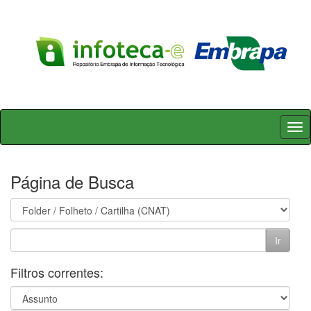
Skip
navigation
Página de Busca
Filtros correntes: