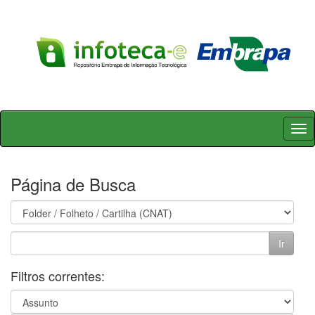
Skip
navigation
Página de Busca
Filtros correntes: