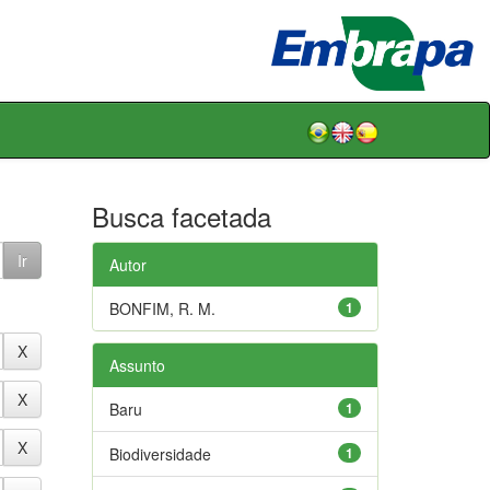
Busca facetada
Autor
BONFIM, R. M.
1
Assunto
Baru
1
Biodiversidade
1