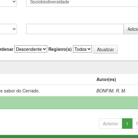
rdenar
Registro(s)
Autor(es)
 e sabor do Cerrado.
BONFIM, R. M.
Anterior
1