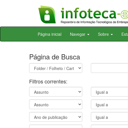
Skip
Página inicial
Navegar
Sobre
Est
navigation
Página de Busca
Filtros correntes: