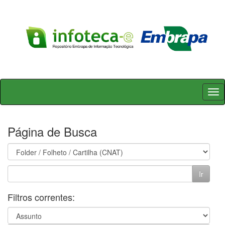
Skip
navigation
Página de Busca
Filtros correntes: